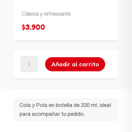
Clásica y refrescante.
$
3.900
Cola
Añadir al carrito
y
Pola
Botella
330
ml
Cola y Pola en botella de 330 ml, ideal
cantidad
para acompañar tu pedido.