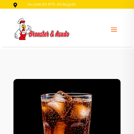
Av calle 80 #75-46 Bogotá

430 2421 - 314 281 2424 – 311 241 7063
