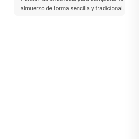
almuerzo de forma sencilla y tradicional.
© 2025 Broaster y Asado • Sabor que une
familias.
Pollo broaster, asado al carbón y más delicias
para compartir — siempre con ingredientes
frescos y pasión por la cocina. 🍖🥗.
Suscríbete para más promociones