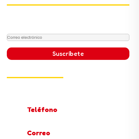
Promociones exclusivas y ofertas especiales
para suscriptores.
Contacto
Dom – Dom: 11 AM – 9 PM
Teléfono
430 2421 / 314 281 2424 / 311 241 7063
Correo