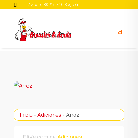
Av calle 80 #75-46 Bogotá

430 2421 - 314 281 2424 – 311 241 7063

Inicio
-
Adiciones
- Arroz
Elige comida
Adiciones