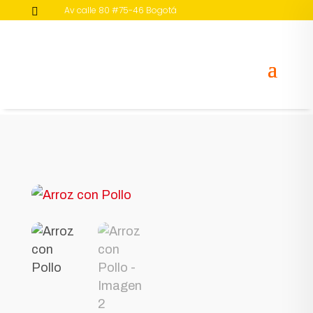
Av calle 80 #75-46 Bogotá

430 2421 - 314 281 2424 – 311 241 7063
