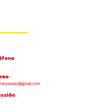
 11 AM – 9 PM
éfono
421 / 314 281 2424 / 311 241 7063
reo
steryasado@gmail.com
ección
lle 80 #75-46