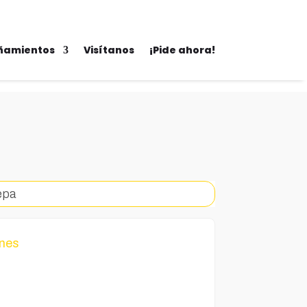
amientos
Visítanos
¡Pide ahora!
epa
ones