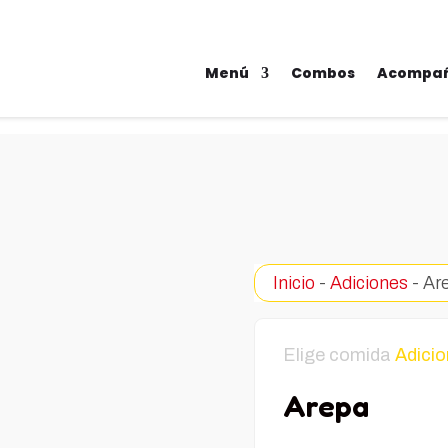
430 2421 - 314 281 2424 – 311 241 7063
Menú
Combos
Acompañ
Inicio
-
Adiciones
- Ar
Elige comida
Adici
Arepa