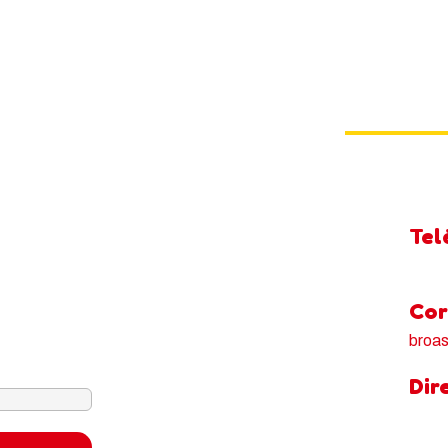
Contacto
milias.
Dom – Dom:
s para compartir — siempre con
🥗.
Tel
430 2
Cor
broa
para suscriptores.
Dir
Av ca